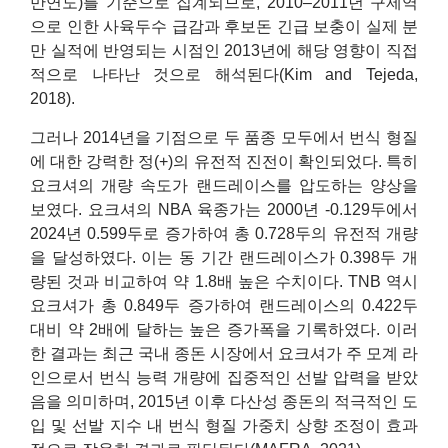
만연도)를 기준으로 집계되므로, 2010–2011년 구제역
으로 인한 사육두수 급감과 후보돈 긴급 보충이 실제 분
만 실적에 반영되는 시점인 2013년에 해당 영향이 직접
적으로 나타난 것으로 해석된다(Kim and Tejeda,
2018).
그러나 2014년을 기점으로 두 품종 모두에서 번식 형질
에 대한 강력한 정(+)의 유전적 진전이 확인되었다. 특히
요크셔의 개량 속도가 랜드레이스를 압도하는 양상을
보였다. 요크셔의 NBA 육종가는 2000년 -0.129두에서
2024년 0.599두로 증가하여 총 0.728두의 유전적 개량
을 달성하였다. 이는 동 기간 랜드레이스가 0.398두 개
량된 것과 비교하여 약 1.8배 높은 수치이다. TNB 역시
요크셔가 총 0.849두 증가하여 랜드레이스의 0.422두
대비 약 2배에 달하는 높은 증가폭을 기록하였다. 이러
한 결과는 최근 국내 종돈 시장에서 요크셔가 주 모계 라
인으로서 번식 능력 개량에 집중적인 선발 압력을 받았
음을 의미하며, 2015년 이후 다산성 종돈의 적극적인 도
입 및 선발 지수 내 번식 형질 가중치 상향 조정이 효과