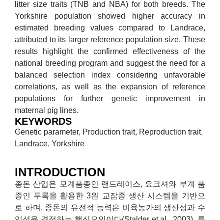
litter size traits (TNB and NBA) for both breeds. The
Yorkshire population showed higher accuracy in
estimated breeding values compared to Landrace,
attributed to its larger reference population size. These
results highlight the confirmed effectiveness of the
national breeding program and suggest the need for a
balanced selection index considering unfavorable
correlations, as well as the expansion of reference
populations for further genetic improvement in
maternal pig lines.
KEYWORDS
Genetic parameter, Production trait, Reproduction trait,
Landrace, Yorkshire
INTRODUCTION
종돈 산업은 모계품종인 랜드레이스, 요크셔와 부계 품
종인 두록을 활용한 3원 교잡종 생산 시스템을 기반으
로 하며, 종돈의 유전적 능력은 비육농가의 생산성과 수
익성을 결정하는 핵심요인이다(Stalder et al., 2003). 특