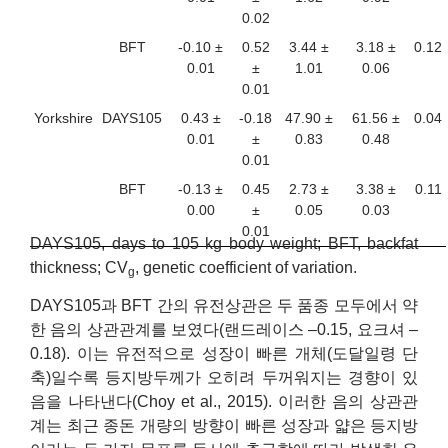
0.02
BFT
-0.10 ±
0.52
3.44 ±
3.18 ±
0.12
0.01
±
1.01
0.06
0.01
Yorkshire
DAYS105
0.43 ±
-0.18
47.90 ±
61.56 ±
0.04
0.01
±
0.83
0.48
0.01
BFT
-0.13 ±
0.45
2.73 ±
3.38 ±
0.11
0.00
±
0.05
0.03
0.01
DAYS105, days to 105 kg body weight; BFT, backfat
thickness; CV
, genetic coefficient of variation.
g
DAYS105과 BFT 간의 유전상관은 두 품종 모두에서 약
한 음의 상관관계를 보였다(랜드레이스 –0.15, 요크셔 –
0.18). 이는 유전적으로 성장이 빠른 개체(도달일령 단
축)일수록 등지방두께가 오히려 두꺼워지는 경향이 있
음을 나타낸다(Choy et al., 2015). 이러한 음의 상관관
계는 최근 종돈 개량의 방향이 빠른 성장과 얇은 등지방