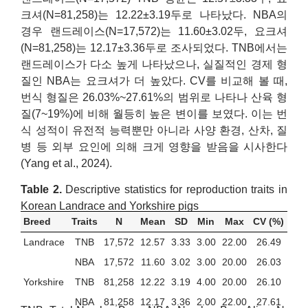
크셔(N=81,258)는 12.22±3.19두로 나타났다. NBA의
경우 랜드레이스(N=17,572)는 11.60±3.02두, 요크셔
(N=81,258)는 12.17±3.36두로 조사되었다. TNB에서는
랜드레이스가 다소 높게 나타났으나, 실질적인 경제 형
질인 NBA는 요크셔가 더 높았다. CV를 비교해 볼 때,
번식 형질은 26.03%~27.61%의 범위로 나타나 산육 형
질(7~19%)에 비해 월등히 높은 변이를 보였다. 이는 번
식 성적이 유전적 능력뿐만 아니라 사양 환경, 산차, 질
병 등 외부 요인에 의해 크게 영향을 받음을 시사한다
(Yang et al., 2024).
Table 2.
Descriptive statistics for reproduction traits in
Korean Landrace and Yorkshire pigs
Breed
Traits
N
Mean
SD
Min
Max
CV (%)
Landrace
TNB
17,572
12.57
3.33
3.00
22.00
26.49
NBA
17,572
11.60
3.02
3.00
20.00
26.03
Yorkshire
TNB
81,258
12.22
3.19
4.00
20.00
26.10
NBA
81,258
12.17
3.36
2.00
22.00
27.61