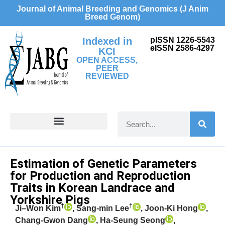
Journal of Animal Breeding and Genomics (J Anim
Breed Genom)
Indexed in
pISSN 1226-5543
eISSN 2586-4297
KCI
OPEN ACCESS,
PEER
REVIEWED
FOR CONTRIBUTORS
Research Article
Estimation of Genetic Parameters
for Production and Reproduction
Traits in Korean Landrace and
Yorkshire Pigs
†
†
Ji–Won Kim
, Sang-min Lee
, Joon-Ki Hong
,
Chang-Gwon Dang
, Ha-Seung Seong
,