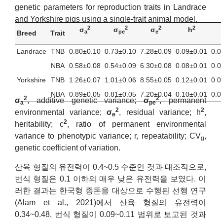
genetic parameters for reproduction traits in Landrace
and Yorkshire pigs using a single-trait animal model.
2
2
2
2
σ
σ
σ
h
a
pe
e
Breed
Trait
Landrace
TNB
0.80±0.10
0.73±0.10
7.28±0.09
0.09±0.01
0.
NBA
0.58±0.08
0.54±0.09
6.30±0.08
0.08±0.01
0.
Yorkshire
TNB
1.26±0.07
1.01±0.06
8.55±0.05
0.12±0.01
0.
NBA
0.89±0.05
0.81±0.05
7.20±0.04
0.10±0.01
0.
2
2
σ
, additive genetic variance;
σ
, permanent
a
pe
2
2
environmental variance;
σ
, residual variance; h
,
e
2
heritability; c
, ratio of permanent environmental
variance to phenotypic variance; r, repeatability; CV
,
g
genetic coefficient of variation.
산육 형질의 유전력이 0.4~0.5 수준인 것과 대조적으로,
번식 형질은 0.1 이하의 매우 낮은 유전력을 보였다. 이
러한 결과는 한국형 종돈을 대상으로 수행된 선행 연구
(Alam et al., 2021)에서 산육 형질의 유전력이
0.34~0.48, 번식 형질이 0.09~0.11 범위로 보고된 것과