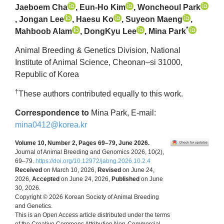
Jaeboem Cha
, Eun-Ho Kim
, Woncheoul Park
, Jongan Lee
, Haesu Ko
, Suyeon Maeng
,
*
Mahboob Alam
, DongKyu Lee
, Mina Park
Animal Breeding & Genetics Division, National
Institute of Animal Science, Cheonan–si 31000,
Republic of Korea
†
These authors contributed equally to this work.
Correspondence to
Mina Park, E-mail:
mina0412@korea.kr
Volume 10, Number 2, Pages 69–79, June 2026.
Journal of Animal Breeding and Genomics 2026, 10(2),
69–79.
https://doi.org/10.12972/jabng.2026.10.2.4
Received
on March 10, 2026,
Revised
on June 24,
2026,
Accepted
on June 24, 2026,
Published
on June
30, 2026.
Copyright © 2026 Korean Society of Animal Breeding
and Genetics.
This is an Open Access article distributed under the terms
of the Creative Commons Attribution Non-Commercial