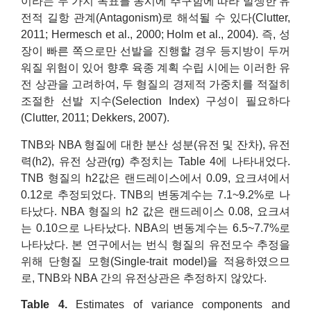
이라는 두 가지 목표를 동시에 추구함에 따라 발생한 유
전적 길항 관계(Antagonism)로 해석될 수 있다(Clutter,
2011; Hermesch et al., 2000; Holm et al., 2004). 즉, 성
장이 빠른 쪽으로만 선발을 진행할 경우 등지방이 두꺼
워질 위험이 있어 향후 육종 계획 수립 시에는 이러한 유
전 상관을 고려하여, 두 형질의 경제적 가중치를 적절히
조절한 선발 지수(Selection Index) 구성이 필요하다
(Clutter, 2011; Dekkers, 2007).
TNB와 NBA 형질에 대한 분산 성분(유전 및 잔차), 유전
력(h2), 유전 상관(rg) 추정치는 Table 4에 나타내었다.
TNB 형질의 h2값은 랜드레이스에서 0.09, 요크셔에서
0.12로 추정되었다. TNB의 변동계수는 7.1~9.2%로 나
타났다. NBA 형질의 h2 값은 랜드레이스 0.08, 요크셔
는 0.10으로 나타났다. NBA의 변동계수는 6.5~7.7%로
나타났다. 본 연구에서는 번식 형질의 유전모수 추정을
위해 단형질 모형(Single-trait model)을 적용하였으므
로, TNB와 NBA 간의 유전상관은 추정하지 않았다.
Table 4.
Estimates of variance components and