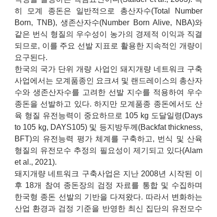
히 모계 종돈은 일반적으로 총산자수(Total Number
Born, TNB), 생존산자수(Number Born Alive, NBA)와
같은 번식 형질의 우수성이 농가의 경제적 이익과 직결
되므로, 이를 주요 선발 지표로 활용한 지속적인 개량이
요구된다.
한국의 국가 단위 개량 사업인 돼지개량 네트워크 구축
사업에서는 모계품종인 요크셔 및 랜드레이스의 총산자
수와 생존산자수를 고려한 선발 지수를 적용하여 우수
종돈을 선발하고 있다. 하지만 모계품종 종돈에서도 산
육 형질 유전능력이 중요하므로 105 kg 도달일령(Days
to 105 kg, DAYS105) 및 등지방두께(Backfat thickness,
BFT)의 유전능력 평가 체계를 구축하고, 번식 및 산육
형질의 유전모수 추정의 필요성이 제기되고 있다(Alam
et al., 2021).
돼지개량 네트워크 구축사업은 지난 2008년 시작된 이
후 18개 참여 종돈장의 검정 자료를 통합 및 수집하며
한국형 종돈 선발의 기반을 다져왔다. 따라서 변화하는
산업 환경과 검정 기준을 반영한 최신 집단의 유전모수