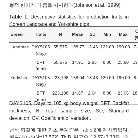
형적 변이가 더 큼을 시사한다(Johnson et al., 1999).
Table 1.
Descriptive statistics for production traits in
Korean Landrace and Yorkshire pigs
C
Breed
Traits
N
Mean
SD
Min
Max
(
Landrace
DAYS105
55,575
158.77
12.46
122.00
190.00
7.
(day)
BFT
55,575
14.91
2.85
8.00
23.60
19
(mm)
Yorkshire
DAYS105
223,198
158.04
13.46
120.00
190.00
8.
(day)
BFT
223,198
14.87
2.64
8.00
23.06
18
(mm)
DAYS105, Days to 105 kg body weight; BFT, Backfat
thickness; N, Total sample size; SD, Standard
deviation; CV, Coefficient of variation.
번식 형질에 대한 기초 통계량은 Table 2에 제시되었다.
랜드레이스(N=17,572) TNB 평균은 12.57±3.33두, 요