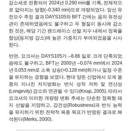
감소세로 전환되어 2024년 0.290 mm를 기록, 전체적으
로 얇아지는 방향(–0.340 mm)으로 개량되었다. 앞선 유
전모수 추정 결과 DAYS105와 BFT 간에는 음의 유전상
관이 존재하였음에도 불구하고 두 형질이 동시에 감소
한 것은, 해당 기간 랜드레이스 선발 지수 내에서 정육율
향상(등지방 감소)에 높은 가중치가 부여되었음을 시사
한다.
반면, 요크셔는 DAYS105가 –8.86 일로 크게 단축되었
음에도 불구하고, BFT는 2000년 –0.074 mm에서 2024
년 0.053 mm로 소폭 상승(+0.128 mm)하거나 일정 수준
을 유지하는 경향을 보였다. 현대 양돈 산업에서 모계 품
종의 지나친 저지방화는 번식 성적 저하 및 연산성
(Longevity) 감소와 연관될 수 있다(Knap, 2005). 따라서
요크셔의 이러한 개량량 변화 추세는 단순한 정육형 돼
지 선발을 지양하고, 강건성(Robustness)과 번식 능력
을 유지하기 위한 전략적 육종 목표가 반영된 결과로 해
석된다(Merks, 2000).