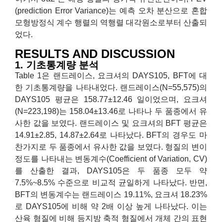
(prediction Error Variance)는 예측 오차 분산으로 혼합
모형방정식 계수 행렬의 역행렬 대각원소로부터 산출되
었다.
RESULTS AND DISCUSSION
1. 기초통계량 분석
Table 1은 랜드레이스, 요크셔의 DAYS105, BFT에 대
한 기초통계량을 나타내었다. 랜드레이스(N=55,575)의
DAYS105 평균은 158.77±12.46 일이었으며, 요크셔
(N=223,198)는 158.04±13.46로 나타나 두 품종에서 유
사한 값을 보였다. 랜드레이스 및 요크셔의 BFT 평균은
14.91±2.85, 14.87±2.64로 나타났다. BFT의 경우도 마
찬가지로 두 품종에서 유사한 값을 보였다. 형질의 변이
정도를 나타내는 변동계수(Coefficient of Variation, CV)
를 산출한 결과, DAYS105은 두 품종 모두 약
7.5%~8.5% 수준으로 비교적 균일하게 나타났다. 반면,
BFT의 변동계수는 랜드레이스 19.11%, 요크셔 18.23%
로 DAYS105에 비해 약 2배 이상 높게 나타났다. 이는
산육 형질에 비해 등지방 축적 형질에서 개체 간의 표현